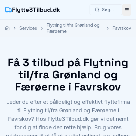
Flytte3Tilbud.dk
Søg...
Åbn
Flytning til/fra Grønland og
Services
Favrskov
Færøerne
Få 3 tilbud på Flytning
til/fra Grønland og
Færøerne i Favrskov
Leder du efter et pålideligt og effektivt flyttefirma
til Flytning til/fra Grønland og Færøerne i
Favrskov? Hos Flytte3Tilbud.dk gør vi det nemt
for dig at finde den rette hjælp. Brug vores
prisberegner til at få et hurtigt estimat, og indhent