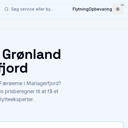
⌘
K
Søg service eller by...
Flytning
Opbevaring
Togg
a Grønland
fjord
og Færøerne i Mariagerfjord?
 prisberegner til at få et
flytteeksperter.