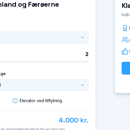
ønland og Færøerne
Kl
Indh
2
age
l
Elevator ved tilflytning
4.000 kr.
d et uforpligtende tilbud for en fast pris.