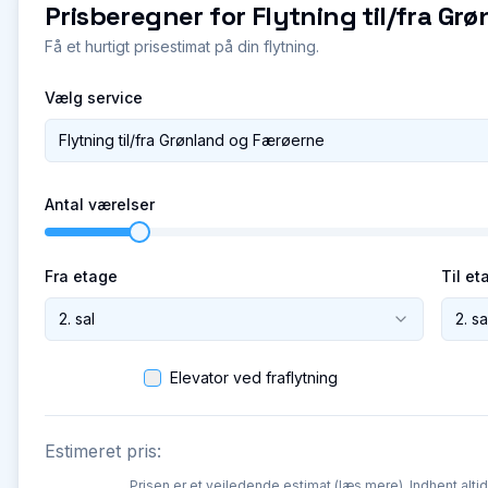
Prisberegner for
Flytning til/fra Gr
Få et hurtigt prisestimat på din flytning.
Vælg service
Flytning til/fra Grønland og Færøerne
Antal værelser
Fra etage
Til et
2. sal
2. sa
Elevator ved fraflytning
Estimeret pris:
Prisen er et vejledende estimat (
læs mere
). Indhent alti