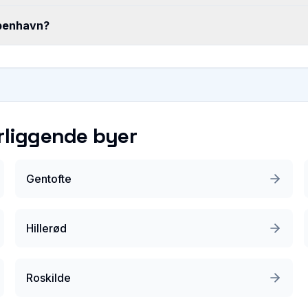
København?
rliggende byer
Gentofte
Hillerød
Roskilde