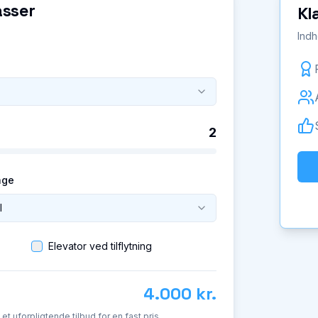
asser
Kl
Indh
2
age
l
Elevator ved tilflytning
4.000 kr.
d et uforpligtende tilbud for en fast pris.