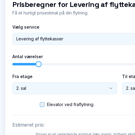
Prisberegner for
Levering af flyttek
Få et hurtigt prisestimat på din flytning.
Vælg service
Levering af flyttekasser
Antal værelser
Fra etage
Til et
2. sal
2. sa
Elevator ved fraflytning
Estimeret pris:
Prisen er et vejledende estimat (
læs mere
). Indhent alti