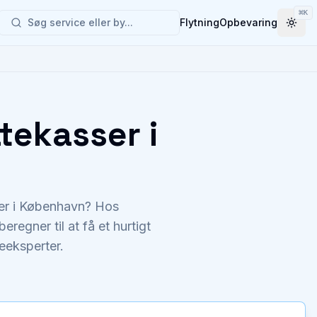
⌘
K
Søg service eller by...
Flytning
Opbevaring
Togg
ttekasser i
asser i København? Hos
eregner til at få et hurtigt
teeksperter.