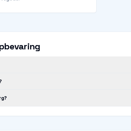
opbevaring
?
rg?