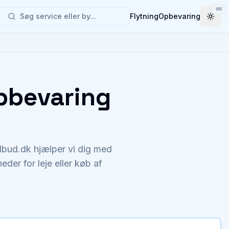
⌘
K
Søg service eller by...
Flytning
Opbevaring
Togg
Opbevaring
ilbud.dk hjælper vi dig med
der for leje eller køb af