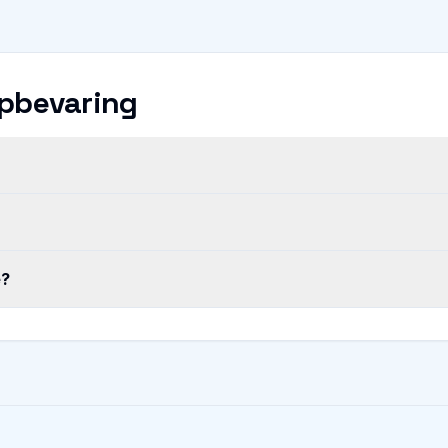
opbevaring
e?