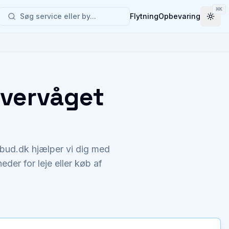
⌘
K
Søg service eller by...
Flytning
Opbevaring
Togg
Overvåget
lbud.dk hjælper vi dig med
der for leje eller køb af