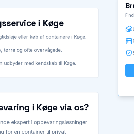
Br
Find
sservice i Køge
tidsleje eller køb af containere i Køge.
, tørre og ofte overvågede.
en udbyder med kendskab til Køge.
varing i Køge via os?
nde ekspert i opbevaringsløsninger
 for en container til privat